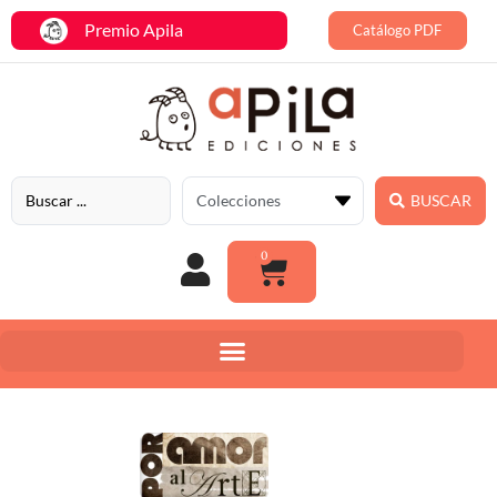
Premio Apila
Catálogo PDF
BUSCAR
0