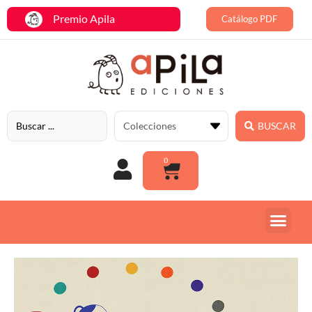
Premio Apila
Catálogo PDF
BUSCAR
0