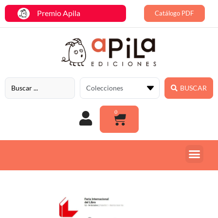
Premio Apila
Catálogo PDF
BUSCAR
0