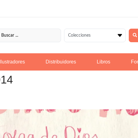
Ilustradores
Distribuidores
Libros
For
014