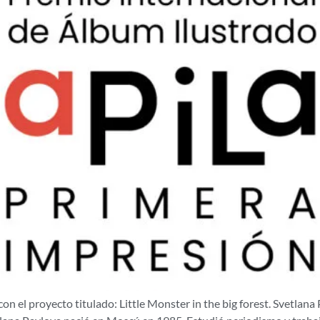
 el proyecto titulado: Little Monster in the big forest. Svetlana 