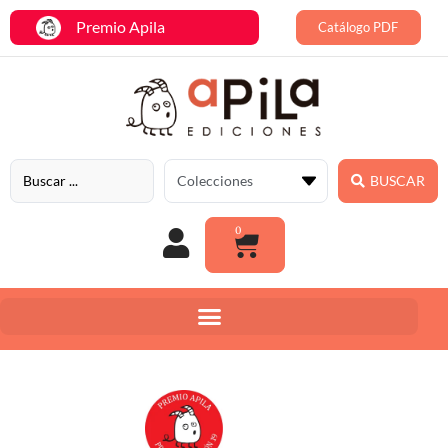
Premio Apila
Catálogo PDF
BUSCAR
0