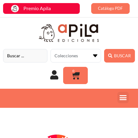
Premio Apila
Catálogo PDF
BUSCAR
0