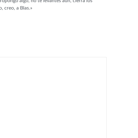
ropongo algo, no te levantes aún, cierra los
, creo, a Blas.»