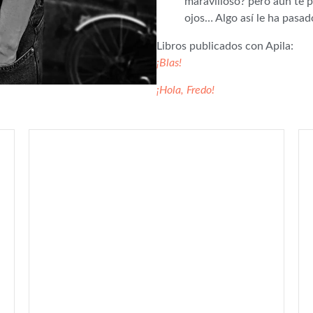
maravilloso? pero aún te p
ojos… Algo así le ha pasado
Libros publicados con Apila:
¡Blas!
¡Hola, Fredo!