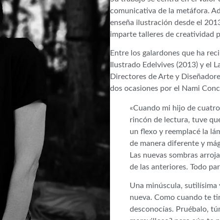
comunicativa de la metáfora. Adem
enseña ilustración desde el 201
imparte talleres de creatividad 
Entre los galardones que ha rec
Ilustrado Edelvives (2013) y el 
Directores de Arte y Diseñadore
dos ocasiones por el Nami Conco
«Cuando mi hijo de cuatro
rincón de lectura, tuve qu
un flexo y reemplacé la l
de manera diferente y mág
Las nuevas sombras arroja
de las anteriores. Todo pa
Una minúscula, sutilísima 
nueva. Como cuando te tir
desconocías. Pruébalo, tú