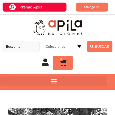
Premio Apila
Catálogo PDF
BUSCAR
0