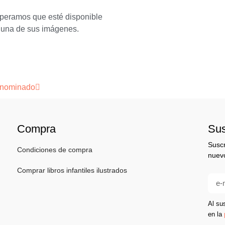
speramos que esté disponible
 una de sus imágenes.
» nominado
Compra
Sus
Suscr
Condiciones de compra
nuevo
Comprar libros infantiles ilustrados
Al su
en la