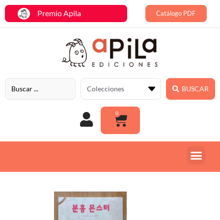
Premio Apila
Catálogo PDF
BUSCAR
0