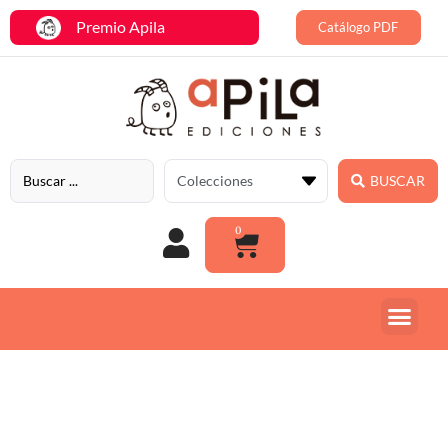
Premio Apila
Catálogo PDF
BUSCAR
0