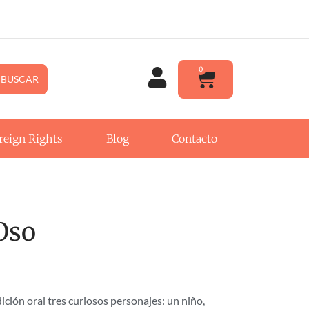
0
BUSCAR
reign Rights
Blog
Contacto
 Oso
ción oral tres curiosos personajes: un niño,