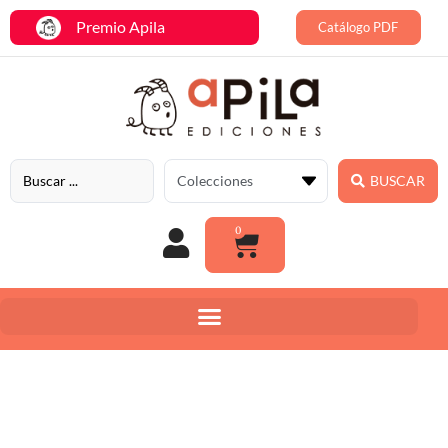
Premio Apila
Catálogo PDF
BUSCAR
0