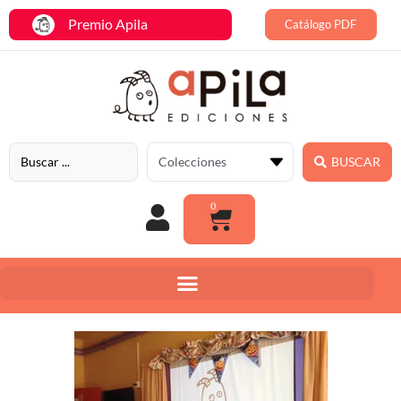
Premio Apila
Catálogo PDF
BUSCAR
0