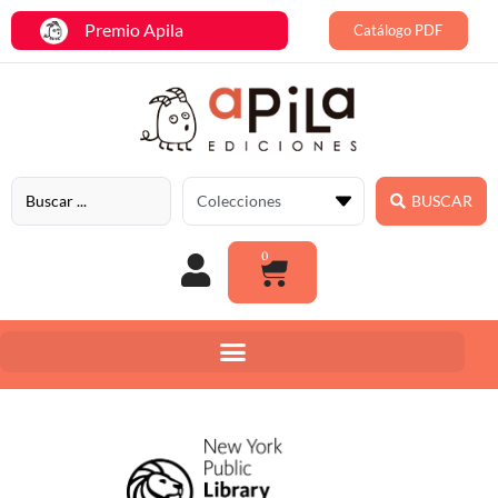
Premio Apila
Catálogo PDF
BUSCAR
0