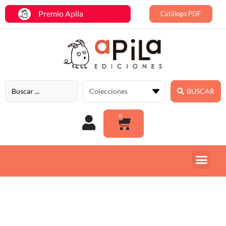
Premio Apila
Catálogo PDF
BUSCAR
0