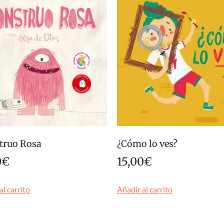
truo Rosa
¿Cómo lo ves?
0
€
15,00
€
al carrito
Añadir al carrito