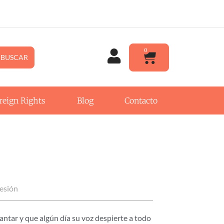
0
BUSCAR
reign Rights
Blog
Contacto
esión
antar y que algún día su voz despierte a todo