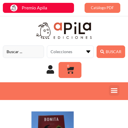
Premio Apila
Catálogo PDF
BUSCAR
0